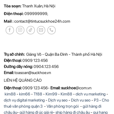
Tòa soạn:
Thanh Xuân, Hà Nội
Điện thoại:
099999999,
Mail :
contact@tintucsuckhoe24h.com
Trụ sở chính:
Giảng Võ - Quận Ba Đình - Thành phố Hà Nội
Điện thoại:
0909 123 456
Đường dây nóng:
0904.123 456
Email:
toasoan@suckhoe.vn
LIÊN HỆ QUẢNG CÁO
Điện thoại:
0909 123 456-
Email: suckhoe
@com.vn
kim88
-
kim66
-
Tf88
-
Kim99
-
Kim88
-
dich vu marketing
-
dịch vụ digital marketing
-
Dịch vụ seo
-
Dich vu seo
-
P3
-
Cho
thuê văn phòng quận 3
-
Văn phòng trọn gói
-
gửi hàng đi
châu âu
-
gửi hàng đi úc giá rẻ
-
ship hàng đi châu âu
-
gui hang