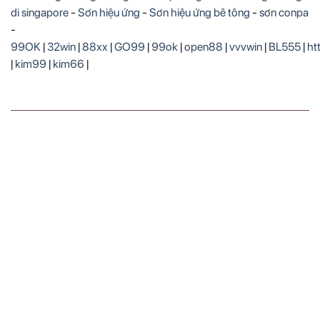
di singapore
-
Sơn hiệu ứng
-
Sơn hiệu ứng bê tông
-
sơn conpa
-
99OK
|
32win
|
88xx
|
GO99
|
99ok
|
open88
|
vvvwin
|
BL555
|
ht
|
kim99
|
kim66
|