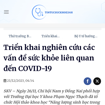
Bỏ
qua
nội
dung
Thứ trưởng Bộ
Triển khai
Bộ Y tế hướng
Y tế Đỗ Xuân
nghiên cứu các
dẫn mới nhất vị
Tuyên tham dự
vấn đề sức khỏe
trí việc làm
Triển khai nghiên cứu các
kỳ họp lần thứ
liên quan đến
công chức
42 Đại Hội đồng
COVID-19
nghiệp vụ
UNESCO
chuyên ngành
vấn đề sức khỏe liên quan
y tế
đến COVID-19
21/12/2023, 04:54
SKV – Ngày 26/11, Chi hội Nam y Đồng Nai phối hợp
với Trường Đại học Y khoa Phạm Ngọc Thạch đã tổ
chức Hội thảo khoa học “Năng lượng sinh học trong