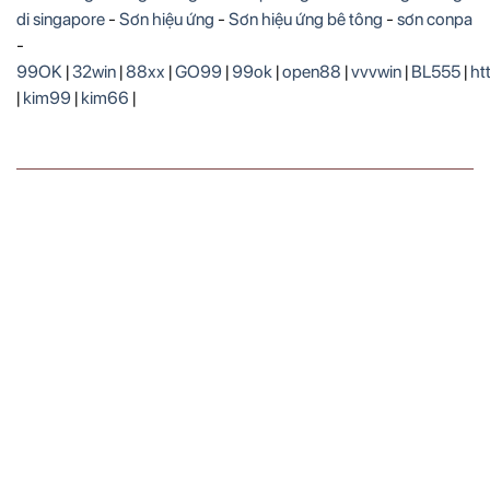
di singapore
-
Sơn hiệu ứng
-
Sơn hiệu ứng bê tông
-
sơn conpa
-
99OK
|
32win
|
88xx
|
GO99
|
99ok
|
open88
|
vvvwin
|
BL555
|
ht
|
kim99
|
kim66
|