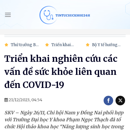
Bỏ
qua
nội
dung
Thứ trưởng Bộ
Triển khai
Bộ Y tế hướng
Y tế Đỗ Xuân
nghiên cứu các
dẫn mới nhất vị
Tuyên tham dự
vấn đề sức khỏe
trí việc làm
Triển khai nghiên cứu các
kỳ họp lần thứ
liên quan đến
công chức
42 Đại Hội đồng
COVID-19
nghiệp vụ
UNESCO
chuyên ngành
vấn đề sức khỏe liên quan
y tế
đến COVID-19
21/12/2023, 04:54
SKV – Ngày 26/11, Chi hội Nam y Đồng Nai phối hợp
với Trường Đại học Y khoa Phạm Ngọc Thạch đã tổ
chức Hội thảo khoa học “Năng lượng sinh học trong