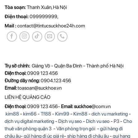
Tòa soạn:
Thanh Xuân, Hà Nội
Điện thoại:
099999999,
Mail :
contact@tintucsuckhoe24h.com
Trụ sở chính:
Giảng Võ - Quận Ba Đình - Thành phố Hà Nội
Điện thoại:
0909 123 456
Đường dây nóng:
0904.123 456
Email:
toasoan@suckhoe.vn
LIÊN HỆ QUẢNG CÁO
Điện thoại:
0909 123 456-
Email: suckhoe
@com.vn
kim88
-
kim66
-
Tf88
-
Kim99
-
Kim88
-
dich vu marketing
-
dịch vụ digital marketing
-
Dịch vụ seo
-
Dich vu seo
-
P3
-
Cho
thuê văn phòng quận 3
-
Văn phòng trọn gói
-
gửi hàng đi
châu âu
-
gửi hàng đi úc giá rẻ
-
ship hàng đi châu âu
-
gui hang