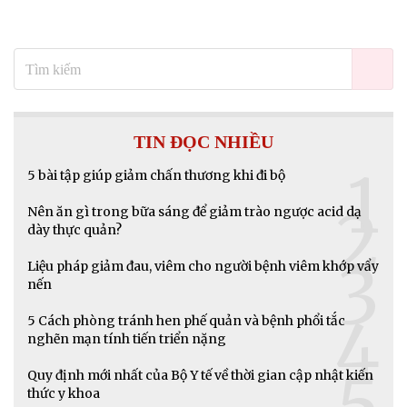
an toàn và lựa chọn mỹ phẩm phù hợp,
bảo vệ làn da khỏe mạnh mà không ảnh
hưởng đến thai nhi.
TIN ĐỌC NHIỀU
1
5 bài tập giúp giảm chấn thương khi đi bộ
2
Nên ăn gì trong bữa sáng để giảm trào ngược acid dạ
dày thực quản?
3
Liệu pháp giảm đau, viêm cho người bệnh viêm khớp vẩy
nến
4
5 Cách phòng tránh hen phế quản và bệnh phổi tắc
nghẽn mạn tính tiến triển nặng
5
Quy định mới nhất của Bộ Y tế về thời gian cập nhật kiến
thức y khoa