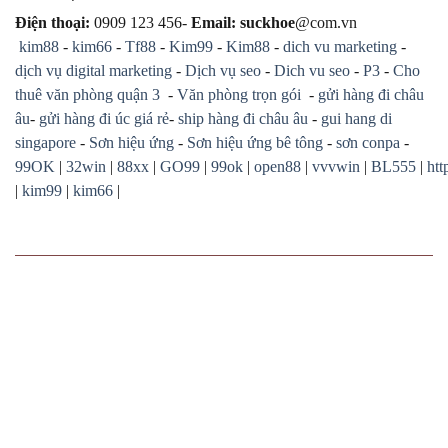
Điện thoại:
0909 123 456-
Email: suckhoe
@com.vn
kim88
-
kim66
-
Tf88
-
Kim99
-
Kim88
-
dich vu marketing
-
dịch vụ digital marketing
-
Dịch vụ seo
-
Dich vu seo
-
P3
-
Cho
thuê văn phòng quận 3
-
Văn phòng trọn gói
-
gửi hàng đi châu
âu
-
gửi hàng đi úc giá rẻ
-
ship hàng đi châu âu
-
gui hang di
singapore
-
Sơn hiệu ứng
-
Sơn hiệu ứng bê tông
-
sơn conpa
-
99OK
|
32win
|
88xx
|
GO99
|
99ok
|
open88
|
vvvwin
|
BL555
|
htt
|
kim99
|
kim66
|