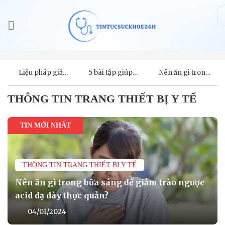
Bỏ
qua
nội
dung
Liệu pháp giảm
5 bài tập giúp
Nên ăn gì trong
đau, viêm cho
giảm chấn
bữa sáng để
người bệnh
thương khi đi
giảm trào
THÔNG TIN TRANG THIẾT BỊ Y TẾ
viêm khớp vẩy
bộ
ngược acid dạ
nến
dày thực quản?
TIN MỚI NHẤT
THÔNG TIN TRANG THIẾT BỊ Y TẾ
Nên ăn gì trong bữa sáng để giảm trào ngược
acid dạ dày thực quản?
04/01/2024