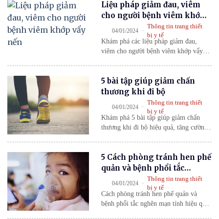
Liệu pháp giảm đau, viêm
Khám bệnh, chữa bệnh sửa đổi, có hiệu
lực từ ngày 1/1/2024.
cho người bệnh viêm khớp
vẩy nến
Thông tin trang thiết
-
04/01/2024
bị y tế
Khám phá các liệu pháp giảm đau,
viêm cho người bệnh viêm khớp vẩy
nến giúp kiểm soát triệu chứng, giảm
viêm và bảo vệ khớp hiệu quả.
5 bài tập giúp giảm chấn
thương khi đi bộ
Thông tin trang thiết
-
04/01/2024
bị y tế
Khám phá 5 bài tập giúp giảm chấn
thương khi đi bộ hiệu quả, tăng cường
sức mạnh cơ hông, chân và giữ thăng
bằng tốt hơn. Hướng dẫn chi tiết dễ
5 Cách phòng tránh hen phế
thực hiện tại nhà.
quản và bệnh phổi tắc
nghẽn mạn tính tiến triển
Thông tin trang thiết
-
04/01/2024
bị y tế
nặng
Cách phòng tránh hen phế quản và
bệnh phổi tắc nghẽn mạn tính hiệu quả:
hướng dẫn phòng ngừa, điều trị dự