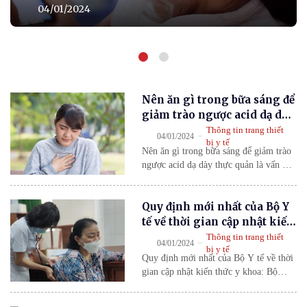
04/01/2024
Nên ăn gì trong bữa sáng để
giảm trào ngược acid dạ dày
thực quản?
Thông tin trang thiết
-
04/01/2024
bị y tế
Nên ăn gì trong bữa sáng để giảm trào
ngược acid dạ dày thực quản là vấn đề
được nhiều người quan tâm, đặc biệt
với những người đang gặp tình trạng
Quy định mới nhất của Bộ Y
trào ngược dạ dày thực quản. Đây là
tình trạng trào ngược dịch acid từ dạ
tế về thời gian cập nhật kiến
dày lên trên thực quản.
thức y khoa
Thông tin trang thiết
-
04/01/2024
bị y tế
Quy định mới nhất của Bộ Y tế về thời
gian cập nhật kiến thức y khoa: Bộ
trưởng Bộ Y tế đã ban hành Thông tư
32/2023/TT-BYT hướng dẫn Luật