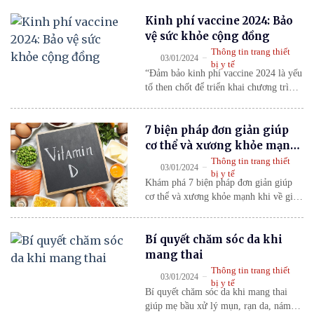
phòng, kết hợp thuốc y học hiện đại và
Kinh phí vaccine 2024: Bảo
cổ truyền, giúp duy trì chức năng phổi
và giảm biến chứng.
vệ sức khỏe cộng đồng
Thông tin trang thiết
-
03/01/2024
bị y tế
“Đảm bảo kinh phí vaccine 2024 là yếu
tố then chốt để triển khai chương trình
tiêm chủng mở rộng, bảo vệ sức khỏe
cộng đồng và phòng ngừa dịch bệnh
7 biện pháp đơn giản giúp
hiệu quả.”
cơ thể và xương khỏe mạnh
khi về già
Thông tin trang thiết
-
03/01/2024
bị y tế
Khám phá 7 biện pháp đơn giản giúp
cơ thể và xương khỏe mạnh khi về già,
từ chế độ ăn, tập luyện đến chăm sóc
cơ xương đúng cách.
Bí quyết chăm sóc da khi
mang thai
Thông tin trang thiết
-
03/01/2024
bị y tế
Bí quyết chăm sóc da khi mang thai
giúp mẹ bầu xử lý mụn, rạn da, nám da