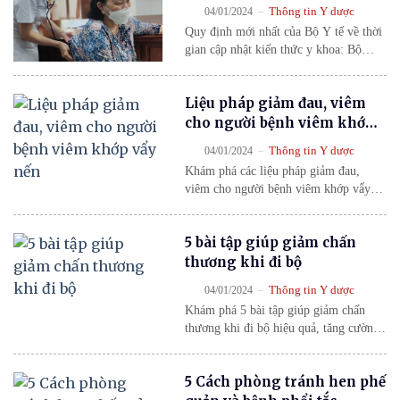
thức y khoa
-
Thông tin Y dược
04/01/2024
Quy định mới nhất của Bộ Y tế về thời
gian cập nhật kiến thức y khoa: Bộ
trưởng Bộ Y tế đã ban hành Thông tư
32/2023/TT-BYT hướng dẫn Luật
Liệu pháp giảm đau, viêm
Khám bệnh, chữa bệnh sửa đổi, có hiệu
lực từ ngày 1/1/2024.
cho người bệnh viêm khớp
vẩy nến
-
Thông tin Y dược
04/01/2024
Khám phá các liệu pháp giảm đau,
viêm cho người bệnh viêm khớp vẩy
nến giúp kiểm soát triệu chứng, giảm
viêm và bảo vệ khớp hiệu quả.
5 bài tập giúp giảm chấn
thương khi đi bộ
-
Thông tin Y dược
04/01/2024
Khám phá 5 bài tập giúp giảm chấn
thương khi đi bộ hiệu quả, tăng cường
sức mạnh cơ hông, chân và giữ thăng
bằng tốt hơn. Hướng dẫn chi tiết dễ
5 Cách phòng tránh hen phế
thực hiện tại nhà.