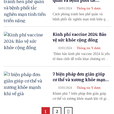
quản và bệnh phổi tắc
nghẽn mạn tính tiến triển
-
Thông tin Y dược
04/01/2024
nặng
Cách phòng tránh hen phế quản và
bệnh phổi tắc nghẽn mạn tính hiệu quả:
hướng dẫn phòng ngừa, điều trị dự
phòng, kết hợp thuốc y học hiện đại và
Kinh phí vaccine 2024: Bảo
cổ truyền, giúp duy trì chức năng phổi
và giảm biến chứng.
vệ sức khỏe cộng đồng
-
Thông tin Y dược
03/01/2024
“Đảm bảo kinh phí vaccine 2024 là yếu
tố then chốt để triển khai chương trình
tiêm chủng mở rộng, bảo vệ sức khỏe
cộng đồng và phòng ngừa dịch bệnh
7 biện pháp đơn giản giúp
hiệu quả.”
cơ thể và xương khỏe mạnh
khi về già
-
Thông tin Y dược
03/01/2024
Khám phá 7 biện pháp đơn giản giúp
cơ thể và xương khỏe mạnh khi về già,
từ chế độ ăn, tập luyện đến chăm sóc
cơ xương đúng cách.
1
2