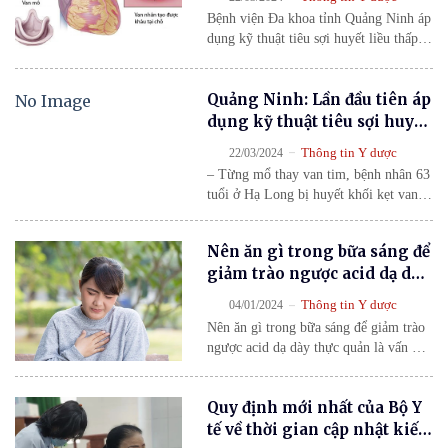
van tim nhân tạo
Bệnh viện Đa khoa tỉnh Quảng Ninh áp
dụng kỹ thuật tiêu sợi huyết liều thấp
cứu sống bệnh nhân 63 tuổi kẹt van tim
nhân tạo, cải thiện chức năng van, hạn
Quảng Ninh: Lần đầu tiên áp
No Image
chế phẫu thuật nặng và giúp hồi phục
nhanh chóng.
dụng kỹ thuật tiêu sợi huyết
cứu sống người bệnh bị kẹt
-
Thông tin Y dược
22/03/2024
van tim nhân tạo
– Từng mổ thay van tim, bệnh nhân 63
tuổi ở Hạ Long bị huyết khối kẹt van
tim nhân tạo được cứu sống nhờ kỹ
thuật tiêu sợi huyết liều thấp tại Bệnh
Nên ăn gì trong bữa sáng để
viện Đa khoa tỉnh Quảng Ninh, khôi
giảm trào ngược acid dạ dày
phục nhịp tim an toàn. Các bác sĩ khoa
thực quản?
Tim mạch, Bệnh viện Đa […]
-
Thông tin Y dược
04/01/2024
Nên ăn gì trong bữa sáng để giảm trào
ngược acid dạ dày thực quản là vấn đề
được nhiều người quan tâm, đặc biệt
với những người đang gặp tình trạng
Quy định mới nhất của Bộ Y
trào ngược dạ dày thực quản. Đây là
tình trạng trào ngược dịch acid từ dạ
tế về thời gian cập nhật kiến
dày lên trên thực quản.