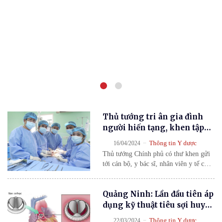
Thủ tướng tri ân gia đình
người hiến tạng, khen tập
thể y bác sĩ điều phối, ghép
-
Thông tin Y dược
16/04/2024
tạng cứu sống 7 người
Thủ tướng Chính phủ có thư khen gửi
tới cán bộ, y bác sĩ, nhân viên y tế của
các bệnh viện, Trung tâm Điều phối
Ghép tạng Quốc gia sau thành công ca
Quảng Ninh: Lần đầu tiên áp
điều phối, ghép tạng từ người cho chết
não cứu sống 7 người vừa qua. Theo
dụng kỹ thuật tiêu sợi huyết
thông tin từ Trung tâm […]
cứu sống người bệnh bị kẹt
-
Thông tin Y dược
22/03/2024