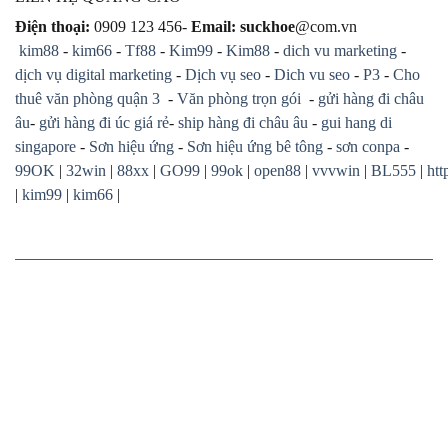
Điện thoại:
0909 123 456-
Email: suckhoe
@com.vn
kim88
-
kim66
-
Tf88
-
Kim99
-
Kim88
-
dich vu marketing
-
dịch vụ digital marketing
-
Dịch vụ seo
-
Dich vu seo
-
P3
-
Cho
thuê văn phòng quận 3
-
Văn phòng trọn gói
-
gửi hàng đi châu
âu
-
gửi hàng đi úc giá rẻ
-
ship hàng đi châu âu
-
gui hang di
singapore
-
Sơn hiệu ứng
-
Sơn hiệu ứng bê tông
-
sơn conpa
-
99OK
|
32win
|
88xx
|
GO99
|
99ok
|
open88
|
vvvwin
|
BL555
|
htt
|
kim99
|
kim66
|