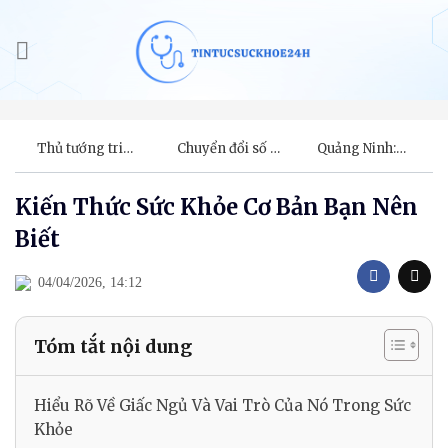
Bỏ
qua
nội
dung
Thủ tướng tri
Chuyển đổi số y
Quảng Ninh:
ân gia đình
tế: Kết nối- Chia
Lần đầu tiên áp
người hiến
sẻ và đồng
dụng kỹ thuật
Kiến Thức Sức Khỏe Cơ Bản Bạn Nên
tạng, khen tập
hành
tiêu sợi huyết
thể y bác sĩ điều
cứu sống người
Biết
phối, ghép tạng
bệnh bị kẹt van
cứu sống 7
tim nhân tạo
người
04/04/2026, 14:12
Tóm tắt nội dung
Hiểu Rõ Về Giấc Ngủ Và Vai Trò Của Nó Trong Sức
Khỏe