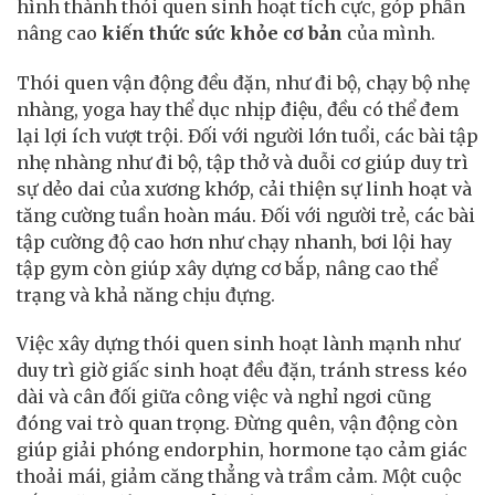
hình thành thói quen sinh hoạt tích cực, góp phần
nâng cao
kiến thức sức khỏe cơ bản
của mình.
Thói quen vận động đều đặn, như đi bộ, chạy bộ nhẹ
nhàng, yoga hay thể dục nhịp điệu, đều có thể đem
lại lợi ích vượt trội. Đối với người lớn tuổi, các bài tập
nhẹ nhàng như đi bộ, tập thở và duỗi cơ giúp duy trì
sự dẻo dai của xương khớp, cải thiện sự linh hoạt và
tăng cường tuần hoàn máu. Đối với người trẻ, các bài
tập cường độ cao hơn như chạy nhanh, bơi lội hay
tập gym còn giúp xây dựng cơ bắp, nâng cao thể
trạng và khả năng chịu đựng.
Việc xây dựng thói quen sinh hoạt lành mạnh như
duy trì giờ giấc sinh hoạt đều đặn, tránh stress kéo
dài và cân đối giữa công việc và nghỉ ngơi cũng
đóng vai trò quan trọng. Đừng quên, vận động còn
giúp giải phóng endorphin, hormone tạo cảm giác
thoải mái, giảm căng thẳng và trầm cảm. Một cuộc