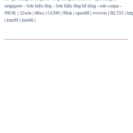
singapore
-
Sơn hiệu ứng
-
Sơn hiệu ứng bê tông
-
sơn conpa
-
99OK
|
32win
|
88xx
|
GO99
|
99ok
|
open88
|
vvvwin
|
BL555
|
htt
|
kim99
|
kim66
|