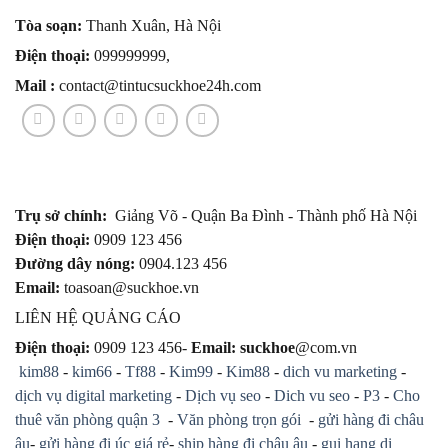
Tòa soạn:
Thanh Xuân, Hà Nội
Điện thoại:
099999999,
Mail :
contact@tintucsuckhoe24h.com
Trụ sở chính:
Giảng Võ - Quận Ba Đình - Thành phố Hà Nội
Điện thoại:
0909 123 456
Đường dây nóng:
0904.123 456
Email:
toasoan@suckhoe.vn
LIÊN HỆ QUẢNG CÁO
Điện thoại:
0909 123 456-
Email: suckhoe
@com.vn
kim88
-
kim66
-
Tf88
-
Kim99
-
Kim88
-
dich vu marketing
-
dịch vụ digital marketing
-
Dịch vụ seo
-
Dich vu seo
-
P3
-
Cho
thuê văn phòng quận 3
-
Văn phòng trọn gói
-
gửi hàng đi châu
âu
-
gửi hàng đi úc giá rẻ
-
ship hàng đi châu âu
-
gui hang di